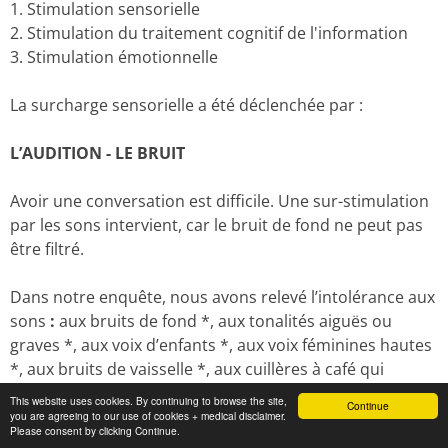
1. Stimulation sensorielle
2. Stimulation du traitement cognitif de l'information
3. Stimulation émotionnelle
La surcharge sensorielle a été déclenchée par :
L’AUDITION
- LE BRUIT
Avoir une conversation est difficile. Une sur-stimulation
par les sons intervient, car le bruit de fond ne peut pas
être filtré.
Dans notre enquête, nous avons relevé l’intolérance aux
sons
:
aux bruits de fond *, aux tonalités aiguës ou
graves *, aux voix d’enfants *, aux voix féminines hautes
*, aux bruits de vaisselle *, aux cuillères à café qui
tournent dans la tasse *, etc. Il existe également des
This website uses cookies. By continuing to browse the site,
Continue
irritations aux sons rythmiques *, par exemple les
you are agreeing to our use of cookies + medical disclaimer.
Please consent by clicking Continue.
tapotements d'un stylo *.