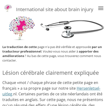
Skip
International site about brain injury
to
main
content
La traduction de cette
page n'a pas été vérifiée et approuvée
par un
traducteur professionnel
. Voulez-vous nous aider à
apporter des
améliorations
? Au bas de cette page, vous trouverez comment nous
contacter.
Lésion cérébrale clairement expliquée
Chaque «mot / chaque phrase de cette petite page en
français » a sa propre page sur notre site
Hersenletsel-
uitleg
.nl.
Certaines parties de ce site néerlandais ont été
traduites en anglais.
Sur cette page, nous ne présentons
qu'un résumé des effets d'une lésion cérébrale, des