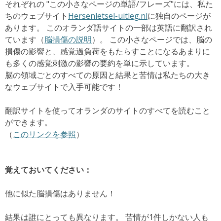
それぞれの "この小さなページの単語/フレーズ"には、私た
ちのウェブサイト
Hersenletsel-uitleg.nl
に独自のページが
あります。
このオランダ語サイトの一部は英語に翻訳され
ています（
脳損傷の説明
）。
この小さなページでは、脳の
損傷の影響と、感覚過負荷をもたらすことになるあまりに
も多くの感覚刺激の影響の要約を単に示しています。
脳の領域ごとのすべての原因と結果と苦情は私たちの大き
なウェブサイトで入手可能です！
翻訳サイトを使ってオランダのサイトのすべてを読むこと
ができます。
（
このリンクを参照
）
覚えておいてください：
他に似た脳損傷はありません！
結果は誰にとっても異なります。
苦情が1件しかない人も