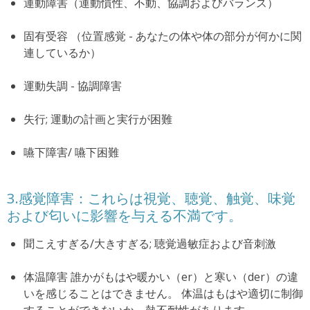
運動障害（運動慣性、不動、協調およびバランス）
固有受容 （位置感覚 - あなたの体や体の部分が何かに関
連しているか）
運動失調 - 協調障害
失行;
運動の計画と実行が困難
嚥下障害/ 嚥下困難
3.感覚障害：これらは視覚、聴覚、触覚、味覚
および匂いに影響を与える不満です。
聞こえすぎる/大きすぎる;
聴覚過敏症および音刺激
体温障害
誰かがもはや暖かい（er）と寒い（der）の違
いを感じることはできません。
体温はもはや適切に制御