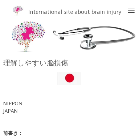
Skip
International site about brain injury
to
main
content
理解しやすい脳損傷
NIPPON
JAPAN
前書き：