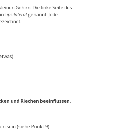
leinen Gehirn.
Die linke Seite des
ird
ipsilateral
genannt.
Jede
ezeichnet.
 etwas)
cken und Riechen beeinflussen.
on sein
(
siehe Punkt 9
).