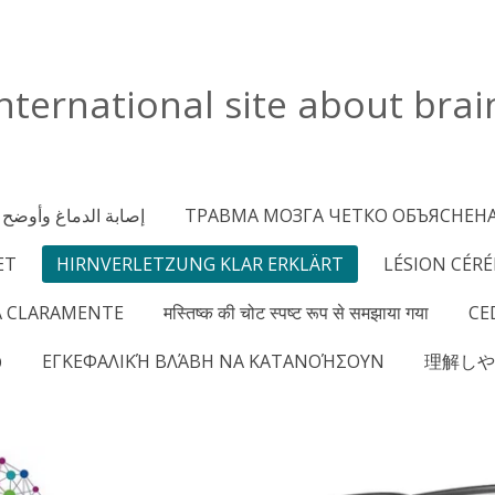
nternational site about brai
إصابة الدماغ وأوضح
ТРАВМА МОЗГА ЧЕТКО ОБЪЯСНЕН
ET
HIRNVERLETZUNG KLAR ERKLÄRT
LÉSION CÉR
A CLARAMENTE
मस्तिष्क की चोट स्पष्ट रूप से समझाया गया
CE
פ
ΕΓΚΕΦΑΛΙΚΉ ΒΛΆΒΗ ΝΑ ΚΑΤΑΝΟΉΣΟΥΝ
理解しや