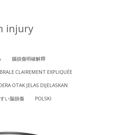
n injury
А
腦損傷明確解釋
ÉBRALE CLAIREMENT EXPLIQUÉE
DERA OTAK JELAS DIJELASKAN
すい脳損傷
POLSKI