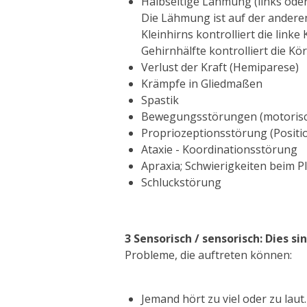
Halbseitige Lähmung (links oder
D
ie Lähmung ist auf der andere
Kleinhirns kontrolliert die link
Gehirnhälfte kontrolliert die Kö
Verlust der Kraft (Hemiparese)
Krämpfe in Gliedmaßen
Spastik
Bewegungsstörungen (motorische
Propriozeptionsstörung (Positio
Ataxie - Koordinationsstörung
Apraxia;
Schwierigkeiten beim 
Schluckstörung
3
Sensorisch / sensorisch: Dies 
Probleme, die auftreten können:
Jemand hört zu viel
oder zu laut.