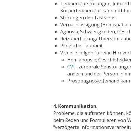
Temperaturstörungen;
Jemand k
Körpertemperatur kann nicht meh
Störungen des Tastsinns.
Vernachlässigung (Hemispatial V
Agnosia;
Schwierigkeiten, Gesic
Reizüberflutung/ Überstimulatio
Plötzliche Taubheit.
Visuelle Folgen für eine Hirnver
Hemianopsie;
Gesichtsfeldve
CVI
-
zerebrale Sehstörunge
ändern
und der Person nimmt 
Prosopagnosie;
Jemand kann
4.
Kommunikation.
Probleme, die auftreten können,
kö
beim Reden und Formulieren von W
"verzögerte Informationsverarbei