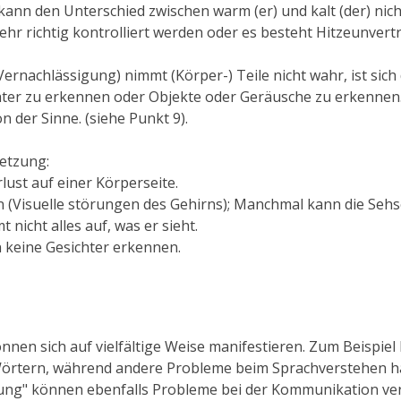
ann den Unterschied zwischen warm (er) und kalt (der) nich
r richtig kontrolliert werden oder es besteht Hitzeunvertr
ernachlässigung) nimmt (Körper-) Teile nicht wahr, ist sich
hter zu erkennen oder Objekte oder Geräusche zu erkennen
n der Sinne. (
siehe Punkt 9
).
letzung:
rlust auf einer Körperseite
.
n
(Visuelle s
törungen
des Gehirns);
Manchmal kann d
ie Sehs
nicht alles auf, was er sieht.
 keine Gesichter erkennen.
nnen sich auf vielfältige Weise manifestieren.
Zum Beispiel
örtern, während andere Probleme beim Sprachverstehen h
tung" können ebenfalls Probleme bei der Kommunikation ve