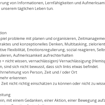
nerung von Informationen, Lernfähigkeiten und Aufmerksamk
in unserem täglichen Leben tun.
tion
piel p
robleme mit
planen und organisieren
,
Zeitmanagemen
traktes und konzeptionelles Denken, Multitasking, zielorient
ve Flexibilität, Emotionsregulierung, sozial reagieren, Selb
ulieren, Aufmerksamkeit aufrechterhalten
e = nicht wissen, vernachlässigen
)
Vernachlässigung (Hemisp
 sind sich nicht bewusst, dass sich links etwas befindet.
hrnehmung von Person, Zeit und / oder Ort
t mehr erkennen
e Zeit nicht richtig einschätzen zu können oder nicht zu wis
eitung
sein, mit einem Gedanken, einer Aktion, einer Bewegung au