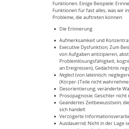
Funktionen.
Einige Beispiele: Erin
Funktionen für fast alles, was wir 
Probleme, die auftreten können:
Die Erinnerung
Aufmerksamkeit und Konzentra
Executive Dysfunktion;
Zum Beis
von Aufgaben
antizipieren, abs
Problemlösungsfähigkeit, kogniti
an Ereignissen), Gedächtnis reg
Neglect
(von lateinisch: negleger
(Körper-)Teile nicht wahrnehmen,
Desorientierung;
veränderte Wa
Prosopagnosie;
Gesichter nich
Geändertes Zeitbewusstsein;
di
sich handelt
Verzögerte Informationsverarb
Ausdauernd;
Nicht in der Lage 